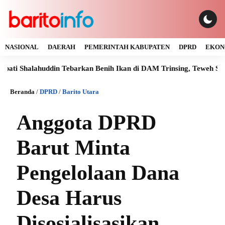
NASIONAL
DAERAH
PEMERINTAH KABUPATEN
DPRD
EKON
lahuddin Tebarkan Benih Ikan di DAM Trinsing, Teweh Selatan
Beranda
/
DPRD
/
Barito Utara
Anggota DPRD
Barut Minta
Pengelolaan Dana
Desa Harus
Disosialisasikan