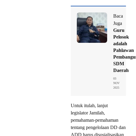
Baca
Juga
Guru
Pelosok
adalah
Pahlawan
Pembangu
SDM
Daerah
03
NOV
2025
Untuk itulah, lanjut
legislator Jamilah,
pemahaman-pemahaman
tentang pengelolaan DD dan
ADD harus disosialisasikan