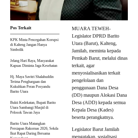
Pos Terkait
MUARA TEWEH-
Legislator DPRD Barito
KPK Minta Pencegahan Korupsi
Utara (Barut), Kalteng,
di Kalteng Jangan Hanya
Simbolik
Jamilah, meminta kepada
Pemkab Barut, melalui dinas
Jelang Hari Raya, Masyarakat
terkait, agar
Kapuas Diminta Jaga Kesehatan
menyosialisasikan terkait
Hj. Maya Savitri Shalahuddin
pengelolaan dan
Terima Penghargaan dan
Kukuhkan Peran Posyandu
penggunaan Dana Desa
Barito Utara
(DD) maupun Alokasi Dana
Desa (ADD) kepada semua
Bukti Kedekatan, Bupati Barito
Utara Sambangi Masjid di
Kepala Desa (Kades)
Pelosok Tawan Jaya
beserta perangkatnya.
Barito Utara Matangkan
Persiapan Rakornas 2026, Sekda
Legislator Barut Jamilah
Ikut Rapat Daring Bersama
mengatakan, sosialisasi