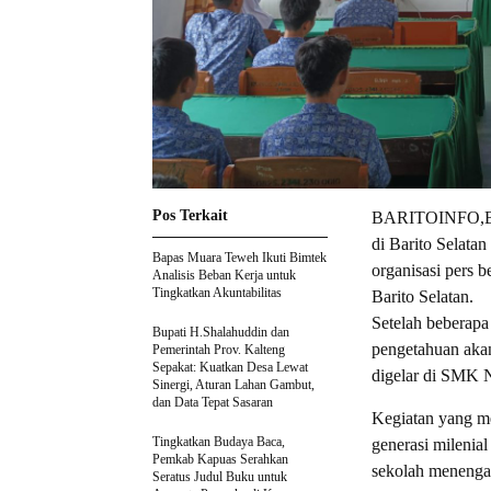
Pos Terkait
BARITOINFO,BUNT
di Barito Selata
Bapas Muara Teweh Ikuti Bimtek
organisasi pers 
Analisis Beban Kerja untuk
Tingkatkan Akuntabilitas
Barito Selatan.
Setelah beberapa
Bupati H.Shalahuddin dan
pengetahuan akan 
Pemerintah Prov. Kalteng
Sepakat: Kuatkan Desa Lewat
digelar di SMK 
Sinergi, Aturan Lahan Gambut,
dan Data Tepat Sasaran
Kegiatan yang m
Tingkatkan Budaya Baca,
generasi milenial
Pemkab Kapuas Serahkan
sekolah menengah
Seratus Judul Buku untuk