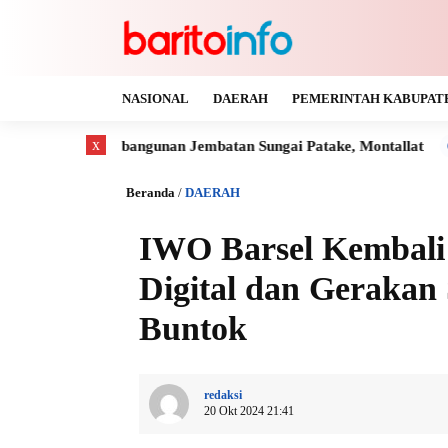
NASIONAL
DAERAH
PEMERINTAH KABUPAT
x
angunan Jembatan Sungai Patake, Montallat
Kaya Gas dan Ba
Beranda
/
DAERAH
IWO Barsel Kembali G
Digital dan Gerakan
Buntok
redaksi
20 Okt 2024 21:41