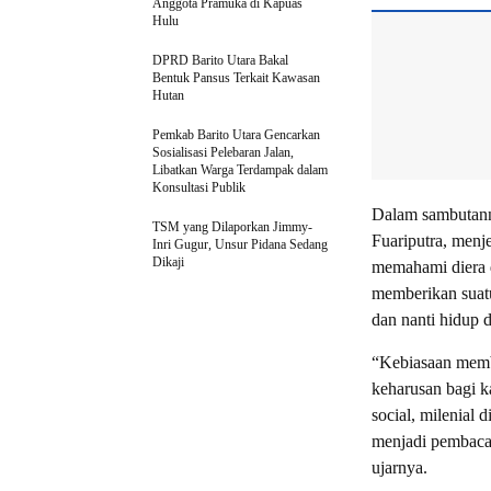
Anggota Pramuka di Kapuas
Hulu
DPRD Barito Utara Bakal
Bentuk Pansus Terkait Kawasan
Hutan
Pemkab Barito Utara Gencarkan
Sosialisasi Pelebaran Jalan,
Libatkan Warga Terdampak dalam
Konsultasi Publik
Dalam sambutann
TSM yang Dilaporkan Jimmy-
Fuariputra, menj
Inri Gugur, Unsur Pidana Sedang
Dikaji
memahami diera d
memberikan suatu
dan nanti hidup d
“Kebiasaan memba
keharusan bagi k
social, milenial 
menjadi pembaca
ujarnya.