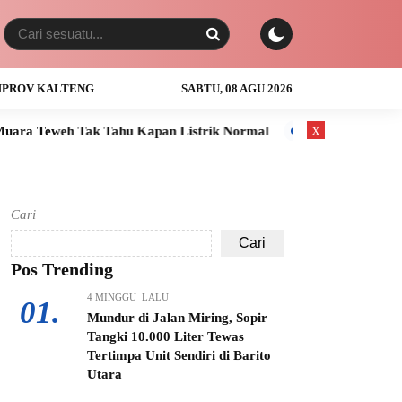
PROV KALTENG
SABTU, 08 AGU 2026
x
hu Kapan Listrik Normal
Anak Usia 3 Tahun Tewas Tenggelam
Cari
Cari
Pos Trending
4 MINGGU LALU
01.
Mundur di Jalan Miring, Sopir
Tangki 10.000 Liter Tewas
Tertimpa Unit Sendiri di Barito
Utara