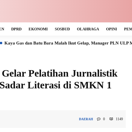
EN
DPRD
EKONOMI
SOSBUD
OLAHRAGA
OPINI
PEM
tu Bara Malah Ikut Gelap, Manager PLN ULP Muara Teweh Tak Ta
elar Pelatihan Jurnalistik
 Sadar Literasi di SMKN 1
0
1149
DAERAH