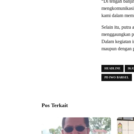
“Di tengah banji
mengkomunikasika
kami dalam memba
Selain itu, putr
menggaungkan pro
Dalam kegiatan i
maupun dengan p
HEADLINE
IKA
PD IWO BARSEL
Pos Terkait