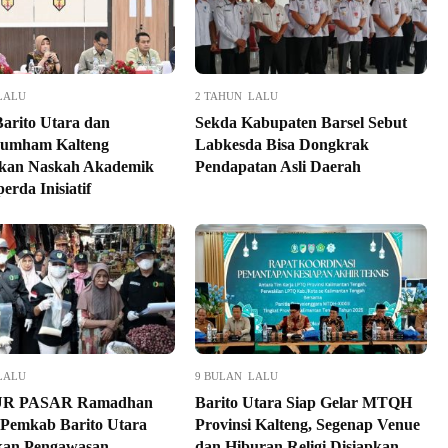
LALU
2 TAHUN LALU
rito Utara dan
Sekda Kabupaten Barsel Sebut
umham Kalteng
Labkesda Bisa Dongkrak
kan Naskah Akademik
Pendapatan Asli Daerah
rda Inisiatif
LALU
9 BULAN LALU
R PASAR Ramadhan
Barito Utara Siap Gelar MTQH
 Pemkab Barito Utara
Provinsi Kalteng, Segenap Venue
fkan Pengawasan
dan Hiburan Religi Disiapkan