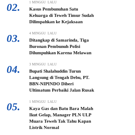
1 MINGGU LALU
02.
Kasus Pembunuhan Satu
Keluarga di Teweh Timur Sudah
Dilimpahkan ke Kejaksaan
4 MINGGU LALU
03.
Ditangkap di Samarinda, Tiga
Buronan Pembunuh Polisi
Dilumpuhkan Karena Melawan
3 MINGGU LALU
04.
Bupati Shalahuddin Turun
Langsung di Tengah Debu, PT.
BBN-NIPINDO Diberi
Ultimatum Perbaiki Jalan Rusak
1 MINGGU LALU
05.
Kaya Gas dan Batu Bara Malah
Ikut Gelap, Manager PLN ULP
Muara Teweh Tak Tahu Kapan
Listrik Normal