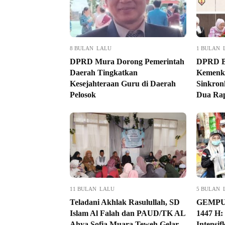
8 BULAN LALU
1 BULAN 
DPRD Mura Dorong Pemerintah
DPRD Ba
Daerah Tingkatkan
Kemenk
Kesejahteraan Guru di Daerah
Sinkron
Pelosok
Dua Rape
11 BULAN LALU
5 BULAN 
Teladani Akhlak Rasulullah, SD
GEMPU
Islam Al Falah dan PAUD/TK AL
1447 H:
Ahya Sofia Muara Teweh Gelar
Intensi