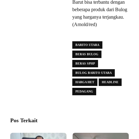
Barut bisa terbantu dengan
beberapa produk dari Bulog
yang harganya terjangkau.
(Arnold/red)
BARITO UTARA
BERAS BULOG
BERAS SPHP
BULOG BARITO UTARA
HARGA HET
HEADLINE
PEDAGANG
Pos Terkait