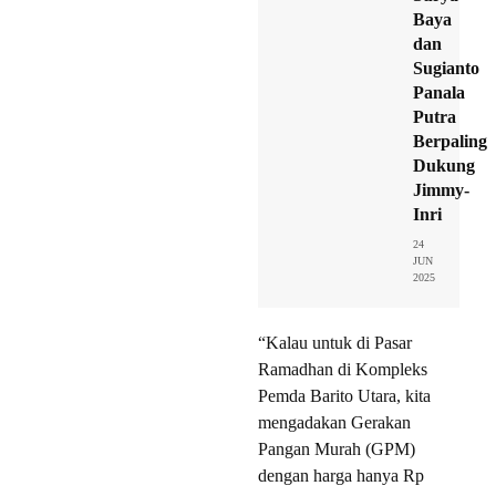
Baya
dan
Sugianto
Panala
Putra
Berpaling
Dukung
Jimmy-
Inri
24
JUN
2025
“Kalau untuk di Pasar
Ramadhan di Kompleks
Pemda Barito Utara, kita
mengadakan Gerakan
Pangan Murah (GPM)
dengan harga hanya Rp