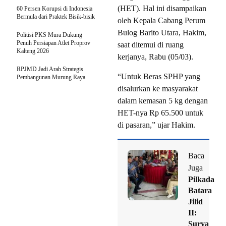
(HET). Hal ini disampaikan
60 Persen Korupsi di Indonesia
Bermula dari Praktek Bisik-bisik
oleh Kepala Cabang Perum
Bulog Barito Utara, Hakim,
Politisi PKS Mura Dukung
Penuh Persiapan Atlet Proprov
saat ditemui di ruang
Kalteng 2026
kerjanya, Rabu (05/03).
RPJMD Jadi Arah Strategis
“Untuk Beras SPHP yang
Pembangunan Murung Raya
disalurkan ke masyarakat
dalam kemasan 5 kg dengan
HET-nya Rp 65.500 untuk
di pasaran,” ujar Hakim.
Baca
Juga
Pilkada
Batara
Jilid
II:
Surya