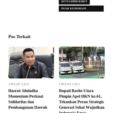
KETUA DPRD BARUT
PAJAK KENDARAAN
BERMOTOR
Pos Terkait
2 BULAN LALU
8 BULAN LALU
Hasrat: Iduladha
Bupati Barito Utara
Momentum Perkuat
Pimpin Apel HKN ke-61,
Solidaritas dan
Tekankan Peran Strategis
Pembangunan Daerah
Generasi Sehat Wujudkan
Indonesia Emas