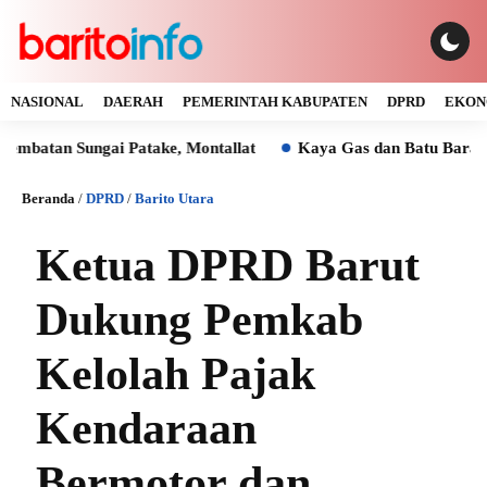
NASIONAL
DAERAH
PEMERINTAH KABUPATEN
DPRD
EKON
Sungai Patake, Montallat
Kaya Gas dan Batu Bara Malah Iku
Beranda
/
DPRD
/
Barito Utara
Ketua DPRD Barut
Dukung Pemkab
Kelolah Pajak
Kendaraan
Bermotor dan