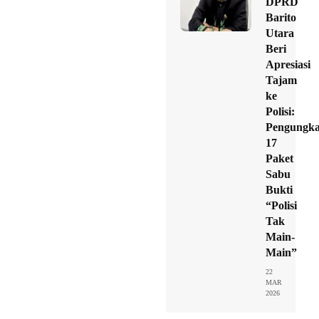
DPRD
Barito
Utara
Beri
Apresiasi
Tajam
ke
Polisi:
Pengungk
17
Paket
Sabu
Bukti
“Polisi
Tak
Main-
Main”
22
MAR
2026