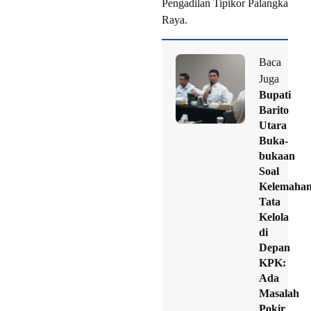
Pengadilan Tipikor Palangka
Raya.
Baca
Juga
Bupati
Barito
Utara
Buka-
bukaan
Soal
Kelemaha
Tata
Kelola
di
Depan
KPK:
Ada
Masalah
Pokir