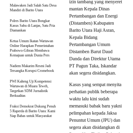
izin tambang yang menyeret
Malawaken Jadi Salah Satu Desa
mantan Kepala Dinas
Mandiri di Barito Utara
Pertambangan dan Energi
Polres Barito Utara Bongkar
(Distamben) Kabupaten
Kasus Sabu di Lanjas, Satu Pria
Barito Utara Haji Asran,
Diamankan
Kepala Bidang
Ketua Umum Ikatan Wartawan
Pertambangan Umum
Online Harapkan Pemerintahan
Prabowo-Gibran Membawa
Distamben Barut Daud
Kemajuan untuk Dunia Pers
Danda dan Direktur Utama
PT Pagun Taka, Iskandar
Nadiem Makarim Resmi Jadi
Tersangka Korupsi Cromebook
akan segera disidangkan.
PWI Kalteng Uji Kompetensi
Kasus yang sempat menyita
Wartawan di Muara Teweh,
Targetkan SDM Jurnalistik
perhatian publik beberapa
Berkualitas
waktu lalu kini sudah
memasuki babak baru yakni
Fraksi Demokrat Dukung Penuh
5 Raperda di Barito Utara: Kami
pelimpahan kepada Jaksa
Siap Bahas untuk Masyarakat
Penuntut Umum (JPU) dan
segera akan disidangkan di