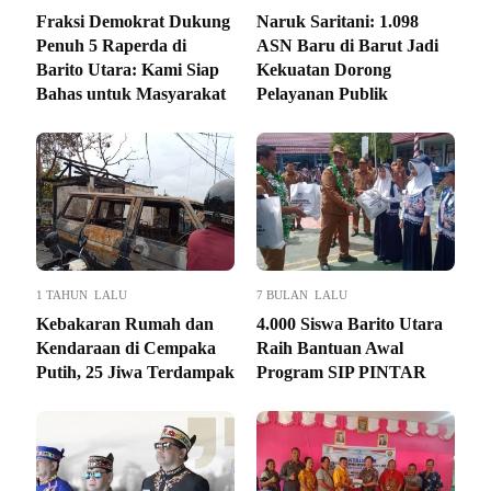
Fraksi Demokrat Dukung
Naruk Saritani: 1.098
Penuh 5 Raperda di
ASN Baru di Barut Jadi
Barito Utara: Kami Siap
Kekuatan Dorong
Bahas untuk Masyarakat
Pelayanan Publik
1 TAHUN LALU
7 BULAN LALU
Kebakaran Rumah dan
4.000 Siswa Barito Utara
Kendaraan di Cempaka
Raih Bantuan Awal
Putih, 25 Jiwa Terdampak
Program SIP PINTAR