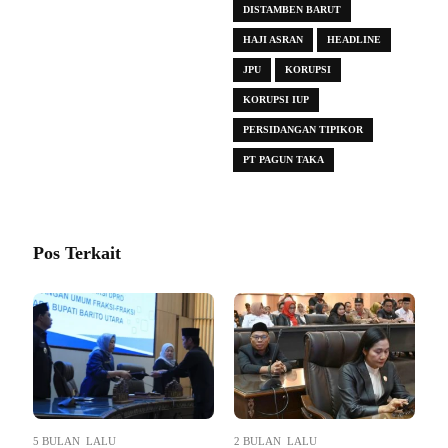
DISTAMBEN BARUT
HAJI ASRAN
HEADLINE
JPU
KORUPSI
KORUPSI IUP
PERSIDANGAN TIPIKOR
PT PAGUN TAKA
Pos Terkait
5 BULAN LALU
2 BULAN LALU