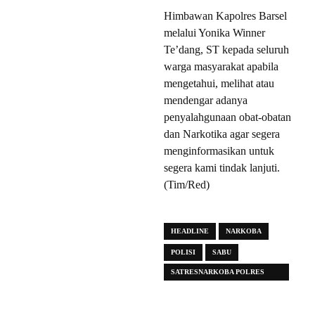
Himbawan Kapolres Barsel
melalui Yonika Winner
Te’dang, ST kepada seluruh
warga masyarakat apabila
mengetahui, melihat atau
mendengar adanya
penyalahgunaan obat-obatan
dan Narkotika agar segera
menginformasikan untuk
segera kami tindak lanjuti.
(Tim/Red)
HEADLINE
NARKOBA
POLISI
SABU
SATRESNARKOBA POLRES
BARSEL