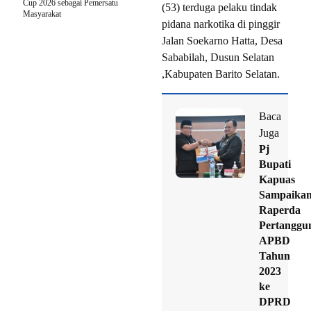
Cup 2026 sebagai Pemersatu
(53) terduga pelaku tindak
Masyarakat
pidana narkotika di pinggir
Jalan Soekarno Hatta, Desa
Sababilah, Dusun Selatan
,Kabupaten Barito Selatan.
Baca
Juga
Pj
Bupati
Kapuas
Sampaika
Raperda
Pertanggu
APBD
Tahun
2023
ke
DPRD