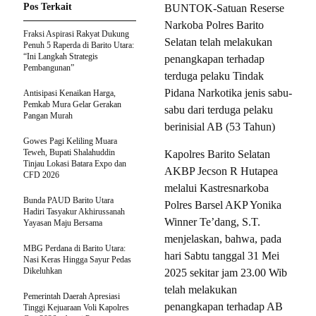
Pos Terkait
BUNTOK-Satuan Reserse
Narkoba Polres Barito
Fraksi Aspirasi Rakyat Dukung
Selatan telah melakukan
Penuh 5 Raperda di Barito Utara:
“Ini Langkah Strategis
penangkapan terhadap
Pembangunan”
terduga pelaku Tindak
Pidana Narkotika jenis sabu-
Antisipasi Kenaikan Harga,
Pemkab Mura Gelar Gerakan
sabu dari terduga pelaku
Pangan Murah
berinisial AB (53 Tahun)
Gowes Pagi Keliling Muara
Teweh, Bupati Shalahuddin
Kapolres Barito Selatan
Tinjau Lokasi Batara Expo dan
AKBP Jecson R Hutapea
CFD 2026
melalui Kastresnarkoba
Bunda PAUD Barito Utara
Polres Barsel AKP Yonika
Hadiri Tasyakur Akhirussanah
Winner Te’dang, S.T.
Yayasan Maju Bersama
menjelaskan, bahwa, pada
MBG Perdana di Barito Utara:
hari Sabtu tanggal 31 Mei
Nasi Keras Hingga Sayur Pedas
Dikeluhkan
2025 sekitar jam 23.00 Wib
telah melakukan
Pemerintah Daerah Apresiasi
penangkapan terhadap AB
Tinggi Kejuaraan Voli Kapolres