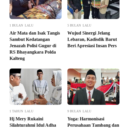
1 BULAN LALU
5 BULAN LALU
Air Mata dan Isak Tangis
Wujud Sinergi Jelang
Sambut Kedatangan
Lebaran, Kadisdik Barut
Jenazah Polisi Gugur di
Beri Apresiasi Insan Pers
RS Bhayangkara Polda
Kalteng
1 TAHUN LALU
9 BULAN LALU
Hj Mery Rukaini
Yoga: Harmonisasi
Silahturahmi Idul Adha
Perusahaan Tambang dan