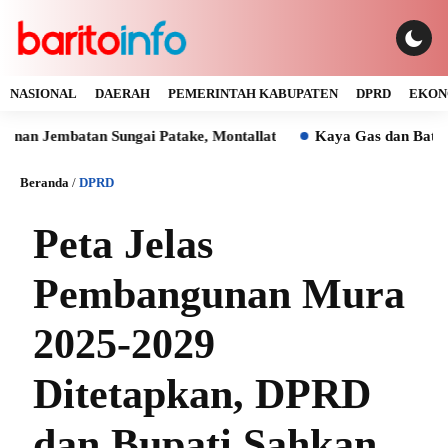
NASIONAL
DAERAH
PEMERINTAH KABUPATEN
DPRD
EKON
mbatan Sungai Patake, Montallat
Kaya Gas dan Batu Bara Ma
Beranda
/
DPRD
Peta Jelas
Pembangunan Mura
2025-2029
Ditetapkan, DPRD
dan Bupati Sahkan