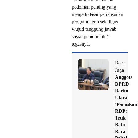
pedoman penting yang
menjadi dasar penyusunan
program kerja sekaligus
wujud tanggung jawab
sosial pemerintah,”
tegasnya.
Baca
Juga
Anggota
DPRD
Barito
Utara
‘Panaskan
RDP:
Truk
Batu
Bara