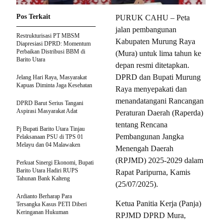
Pos Terkait
PURUK CAHU – Peta
jalan pembangunan
Restrukturisasi PT MBSM
Kabupaten Murung Raya
Diapresiasi DPRD: Momentum
Perbaikan Distribusi BBM di
(Mura) untuk lima tahun ke
Barito Utara
depan resmi ditetapkan.
DPRD dan Bupati Murung
Jelang Hari Raya, Masyarakat
Kapuas Diminta Jaga Kesehatan
Raya menyepakati dan
menandatangani Rancangan
DPRD Barut Serius Tangani
Aspirasi Masyarakat Adat
Peraturan Daerah (Raperda)
tentang Rencana
Pj Bupati Barito Utara Tinjau
Pembangunan Jangka
Pelaksanaan PSU di TPS 01
Melayu dan 04 Malawaken
Menengah Daerah
(RPJMD) 2025-2029 dalam
Perkuat Sinergi Ekonomi, Bupati
Barito Utara Hadiri RUPS
Rapat Paripurna, Kamis
Tahunan Bank Kalteng
(25/07/2025).
Ardianto Berharap Para
Ketua Panitia Kerja (Panja)
Tersangka Kasus PETI Diberi
Keringanan Hukuman
RPJMD DPRD Mura,