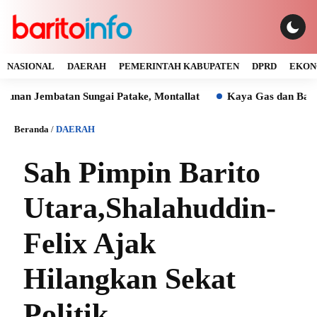
NASIONAL
DAERAH
PEMERINTAH KABUPATEN
DPRD
EKON
mbatan Sungai Patake, Montallat
Kaya Gas dan Batu Bara Ma
Beranda
/
DAERAH
Sah Pimpin Barito
Utara,Shalahuddin-
Felix Ajak
Hilangkan Sekat
Politik