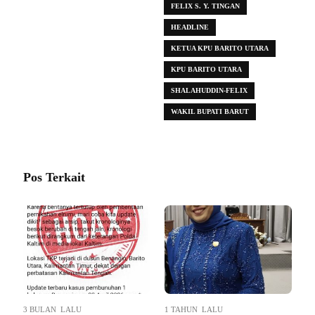
FELIX S. Y. TINGAN
HEADLINE
KETUA KPU BARITO UTARA
KPU BARITO UTARA
SHALAHUDDIN-FELIX
WAKIL BUPATI BARUT
Pos Terkait
3 BULAN LALU
1 TAHUN LALU