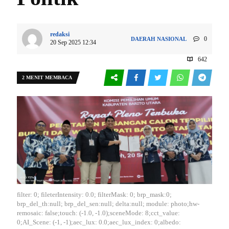
redaksi
0
DAERAH
NASIONAL
20 Sep 2025 12:34
642
2 MENIT MEMBACA
filter: 0; fileterIntensity: 0.0; filterMask: 0; brp_mask:0;
brp_del_th:null; brp_del_sen:null; delta:null; module: photo;hw-
remosaic: false;touch: (-1.0, -1.0);sceneMode: 8;cct_value:
0;AI_Scene: (-1, -1);aec_lux: 0.0;aec_lux_index: 0;albedo: