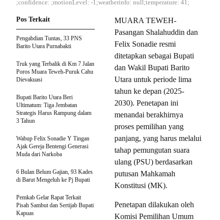
;confidence: ;motionLevel: -1;weatherinfo: null;temperature: 41;
Pos Terkait
MUARA TEWEH-
Pasangan Shalahuddin dan
Pengabdian Tuntas, 33 PNS
Felix Sonadie resmi
Barito Utara Purnabakti
ditetapkan sebagai Bupati
Truk yang Terbalik di Km 7 Jalan
dan Wakil Bupati Barito
Poros Muara Teweh-Puruk Cahu
Utara untuk periode lima
Dievakuasi
tahun ke depan (2025-
Bupati Barito Utara Beri
2030). Penetapan ini
Ultimatum: Tiga Jembatan
Strategis Harus Rampung dalam
menandai berakhirnya
3 Tahun
proses pemilihan yang
panjang, yang harus melalui
Wabup Felix Sonadie Y Tingan
Ajak Gereja Bentengi Generasi
tahap pemungutan suara
Muda dari Narkoba
ulang (PSU) berdasarkan
6 Bulan Belum Gajian, 93 Kades
putusan Mahkamah
di Barut Mengeluh ke Pj Bupati
Konstitusi (MK).
Pemkab Gelar Rapat Terkait
Penetapan dilakukan oleh
Pisah Sambut dan Sertijab Bupati
Kapuas
Komisi Pemilihan Umum