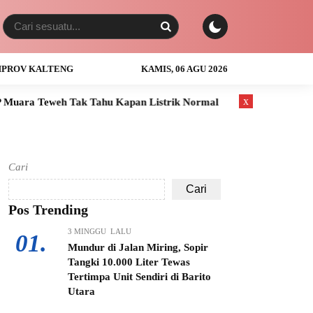
PROV KALTENG
KAMIS, 06 AGU 2026
x
k Tahu Kapan Listrik Normal
Anak Usia 3 Tahun Tewas Tengg
Cari
Cari
Pos Trending
3 MINGGU LALU
01.
Mundur di Jalan Miring, Sopir
Tangki 10.000 Liter Tewas
Tertimpa Unit Sendiri di Barito
Utara