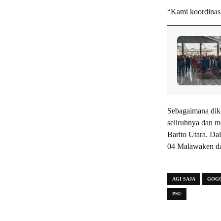
“Kami koordinasi
Sebagaimana dik
seliruhnya dan 
Barito Utara. D
04 Malawaken da
AGI SAJA
GOG
PSU