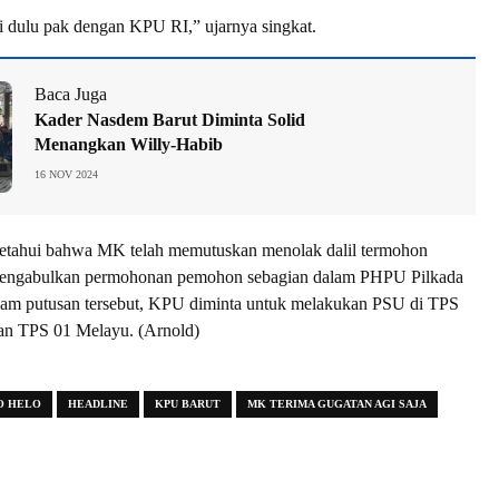
 dulu pak dengan KPU RI,” ujarnya singkat.
Baca Juga
Kader Nasdem Barut Diminta Solid
Menangkan Willy-Habib
16 NOV 2024
etahui bahwa MK telah memutuskan menolak dalil termohon
mengabulkan permohonan pemohon sebagian dalam PHPU Pilkada
alam putusan tersebut, KPU diminta untuk melakukan PSU di TPS
n TPS 01 Melayu. (Arnold)
O HELO
HEADLINE
KPU BARUT
MK TERIMA GUGATAN AGI SAJA