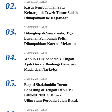
1 MINGGU LALU
02.
Kasus Pembunuhan Satu
Keluarga di Teweh Timur Sudah
Dilimpahkan ke Kejaksaan
3 MINGGU LALU
03.
Ditangkap di Samarinda, Tiga
Buronan Pembunuh Polisi
Dilumpuhkan Karena Melawan
4 MINGGU LALU
04.
Wabup Felix Sonadie Y Tingan
Ajak Gereja Bentengi Generasi
Muda dari Narkoba
2 MINGGU LALU
05.
Bupati Shalahuddin Turun
Langsung di Tengah Debu, PT.
BBN-NIPINDO Diberi
Ultimatum Perbaiki Jalan Rusak
1 MINGGU LALU