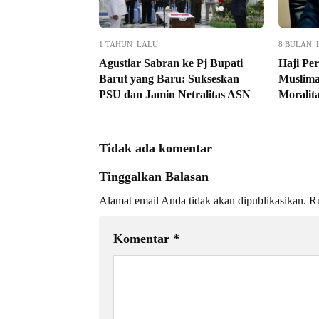
1 TAHUN LALU
8 BULAN 
Agustiar Sabran ke Pj Bupati
Haji Pe
Barut yang Baru: Sukseskan
Muslima
PSU dan Jamin Netralitas ASN
Moralit
Tidak ada komentar
Tinggalkan Balasan
Alamat email Anda tidak akan dipublikasikan.
Ru
Komentar
*