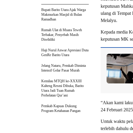
keputusan Mahka
Bupati Barito Utara Ajak Warga
ulang di Tempat
Makmurkan Masjid di Bulan
Ramadhan
Melalyu.
Rumah Ulat di Muara Teweh
Kepada media Ke
Terbakar, Penyebab Masih
keputusan MK se
Diselidiki
Haji Nurul Anwar Apresiasi Duta
GenRe Barito Utara
Jelang Nataru, Pemkab Diminta
Intensif Gelar Pasar Murah
Kemilau MTQH ke-XXXIII
Kalteng Resmi Dibuka, Barito
Utara Jadi Tuan Rumah
Perhelatan Qur’ani
“Akan kami lakuk
Pemkab Kapuas Dukung
24 Februari 2025
Program Ketahanan Pangan
Untuk waktu pel
terlebih dahulu