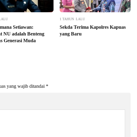
LALU
1 TAHUN LALU
rmana Setiawan:
Sekda Terima Kapolres Kapuas
t NU adalah Benteng
yang Baru
as Generasi Muda
as yang wajib ditandai
*