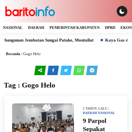
NASIONAL
DAERAH
PEMERINTAH KABUPATEN
DPRD
EKON
unan Jembatan Sungai Patake, Montallat
Kaya Gas dan Batu 
Beranda
/
Gogo Helo
Tag : Gogo Helo
1 TAHUN LALU |
DAERAH
NASIONAL
9 Parpol
Sepakat