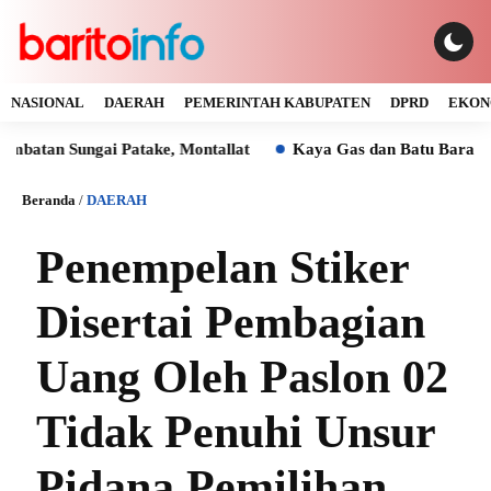
NASIONAL
DAERAH
PEMERINTAH KABUPATEN
DPRD
EKON
ungai Patake, Montallat
Kaya Gas dan Batu Bara Malah Iku
Beranda
/
DAERAH
Penempelan Stiker
Disertai Pembagian
Uang Oleh Paslon 02
Tidak Penuhi Unsur
Pidana Pemilihan