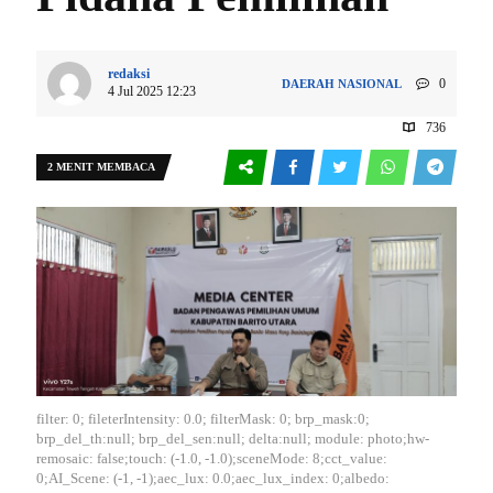
redaksi
0
DAERAH
NASIONAL
4 Jul 2025 12:23
736
2 MENIT MEMBACA
filter: 0; fileterIntensity: 0.0; filterMask: 0; brp_mask:0;
brp_del_th:null; brp_del_sen:null; delta:null; module: photo;hw-
remosaic: false;touch: (-1.0, -1.0);sceneMode: 8;cct_value:
0;AI_Scene: (-1, -1);aec_lux: 0.0;aec_lux_index: 0;albedo: