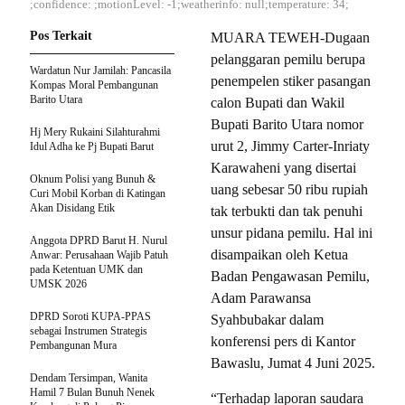
;confidence: ;motionLevel: -1;weatherinfo: null;temperature: 34;
Pos Terkait
MUARA TEWEH-Dugaan
pelanggaran pemilu berupa
Wardatun Nur Jamilah: Pancasila
penempelen stiker pasangan
Kompas Moral Pembangunan
Barito Utara
calon Bupati dan Wakil
Bupati Barito Utara nomor
Hj Mery Rukaini Silahturahmi
urut 2, Jimmy Carter-Inriaty
Idul Adha ke Pj Bupati Barut
Karawaheni yang disertai
Oknum Polisi yang Bunuh &
uang sebesar 50 ribu rupiah
Curi Mobil Korban di Katingan
Akan Disidang Etik
tak terbukti dan tak penuhi
unsur pidana pemilu. Hal ini
Anggota DPRD Barut H. Nurul
disampaikan oleh Ketua
Anwar: Perusahaan Wajib Patuh
pada Ketentuan UMK dan
Badan Pengawasan Pemilu,
UMSK 2026
Adam Parawansa
DPRD Soroti KUPA-PPAS
Syahbubakar dalam
sebagai Instrumen Strategis
konferensi pers di Kantor
Pembangunan Mura
Bawaslu, Jumat 4 Juni 2025.
Dendam Tersimpan, Wanita
Hamil 7 Bulan Bunuh Nenek
“Terhadap laporan saudara