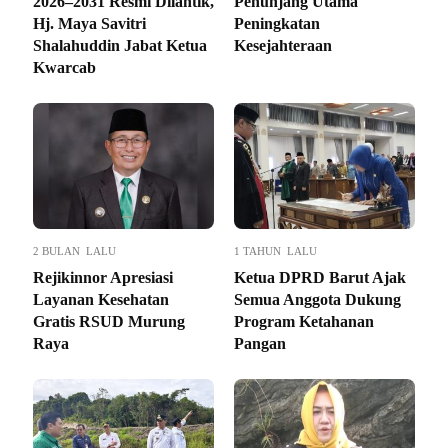
2026–2031 Resmi Dilantik,
Penunjang Utama
Hj. Maya Savitri
Peningkatan
Shalahuddin Jabat Ketua
Kesejahteraan
Kwarcab
2 BULAN LALU
1 TAHUN LALU
Rejikinnor Apresiasi
Ketua DPRD Barut Ajak
Layanan Kesehatan
Semua Anggota Dukung
Gratis RSUD Murung
Program Ketahanan
Raya
Pangan