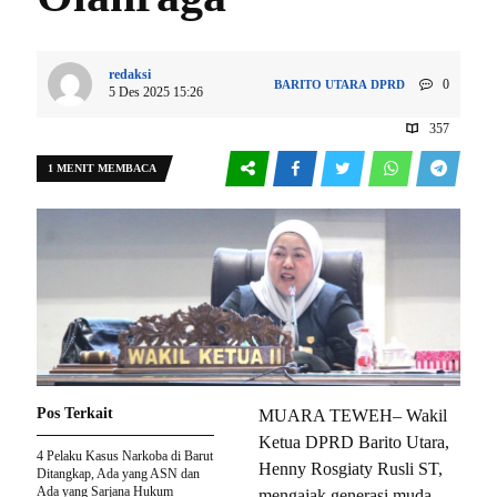
redaksi
0
BARITO UTARA
DPRD
5 Des 2025 15:26
357
1 MENIT MEMBACA
Pos Terkait
MUARA TEWEH– Wakil
Ketua DPRD Barito Utara,
4 Pelaku Kasus Narkoba di Barut
Henny Rosgiaty Rusli ST,
Ditangkap, Ada yang ASN dan
Ada yang Sarjana Hukum
mengajak generasi muda