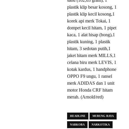
sabu (102,63 gram), 1
plastik klip besar kosong, 1
plastik klip kecil kosong,1
korek api merk Tokai, 1
dompet kecil hitam, 1 pipet
kaca, 1 alat hisap (bong),1
plastik kuning, 1 plastik
hitam, 3 sedotan putih,1
jaket hitam merk MILLS,1
celana biru merk LEVIS, 1
kotak kardus, 1 handphone
OPPO F9 ungu, 1 ransel
merk ADIDAS dan 1 unit
motor Honda CRF hitam
merah. (Arnold/red)
HEADLINE
MURUNG RAYA
NARKOBA
NARKOTIKA