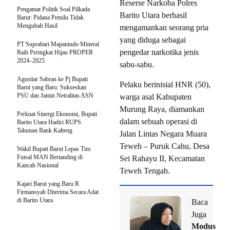
Reserse Narkoba Polres
Pengamat Politik Soal Pilkada
Barito Utara berhasil
Barut: Pidana Pemilu Tidak
Mengubah Hasil
mengamankan seorang pria
yang diduga sebagai
PT Suprabari Mapanindo Mineral
pengedar narkotika jenis
Raih Peringkat Hijau PROPER
2024–2025
sabu-sabu.
Agustiar Sabran ke Pj Bupati
Pelaku berinisial HNR (50),
Barut yang Baru: Sukseskan
PSU dan Jamin Netralitas ASN
warga asal Kabupaten
Murung Raya, diamankan
Perkuat Sinergi Ekonomi, Bupati
dalam sebuah operasi di
Barito Utara Hadiri RUPS
Tahunan Bank Kalteng
Jalan Lintas Negara Muara
Teweh – Puruk Cahu, Desa
Wakil Bupati Barut Lepas Tim
Futsal MAN Bertanding di
Sei Rahayu II, Kecamatan
Kancah Nasional
Teweh Tengah.
Kajari Barut yang Baru R
Firmansyah Diterima Secara Adat
di Barito Utara
Baca
Juga
Modus