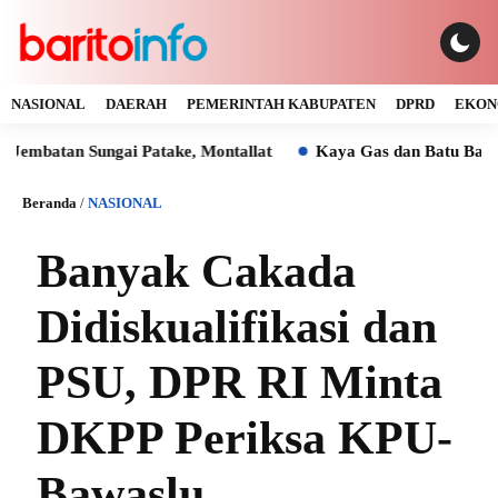
NASIONAL
DAERAH
PEMERINTAH KABUPATEN
DPRD
EKON
ungai Patake, Montallat
Kaya Gas dan Batu Bara Malah Ikut
Beranda
/
NASIONAL
Banyak Cakada
Didiskualifikasi dan
PSU, DPR RI Minta
DKPP Periksa KPU-
Bawaslu