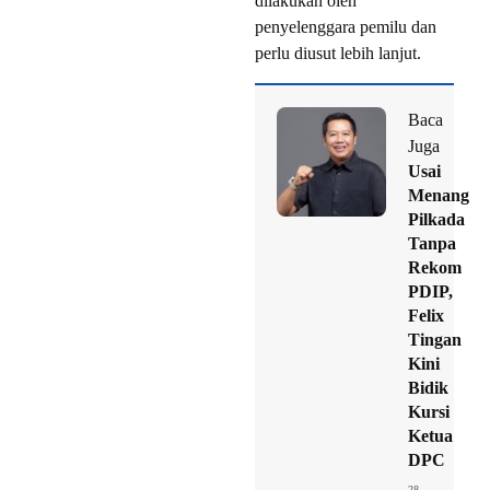
dilakukan oleh
penyelenggara pemilu dan
perlu diusut lebih lanjut.
Baca
Juga
Usai
Menang
Pilkada
Tanpa
Rekom
PDIP,
Felix
Tingan
Kini
Bidik
Kursi
Ketua
DPC
28