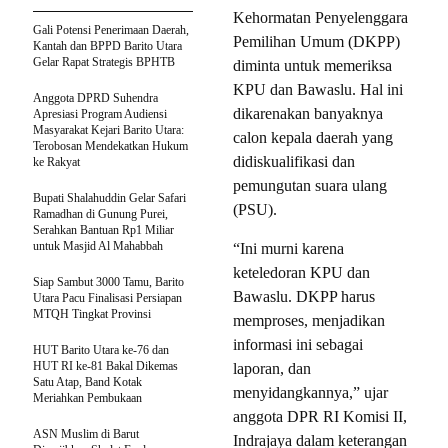
Kehormatan Penyelenggara
Gali Potensi Penerimaan Daerah,
Pemilihan Umum (DKPP)
Kantah dan BPPD Barito Utara
Gelar Rapat Strategis BPHTB
diminta untuk memeriksa
KPU dan Bawaslu. Hal ini
Anggota DPRD Suhendra
dikarenakan banyaknya
Apresiasi Program Audiensi
Masyarakat Kejari Barito Utara:
calon kepala daerah yang
Terobosan Mendekatkan Hukum
didiskualifikasi dan
ke Rakyat
pemungutan suara ulang
Bupati Shalahuddin Gelar Safari
(PSU).
Ramadhan di Gunung Purei,
Serahkan Bantuan Rp1 Miliar
untuk Masjid Al Mahabbah
“Ini murni karena
keteledoran KPU dan
Siap Sambut 3000 Tamu, Barito
Bawaslu. DKPP harus
Utara Pacu Finalisasi Persiapan
MTQH Tingkat Provinsi
memproses, menjadikan
informasi ini sebagai
HUT Barito Utara ke-76 dan
HUT RI ke-81 Bakal Dikemas
laporan, dan
Satu Atap, Band Kotak
menyidangkannya,” ujar
Meriahkan Pembukaan
anggota DPR RI Komisi II,
ASN Muslim di Barut
Indrajaya dalam keterangan