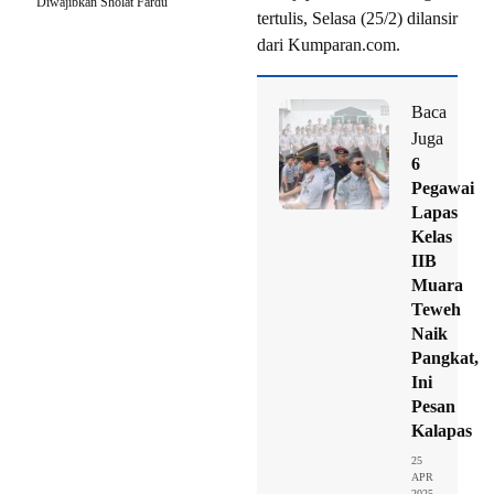
Diwajibkan Sholat Fardu
tertulis, Selasa (25/2) dilansir
dari Kumparan.com.
Baca
Juga
6
Pegawai
Lapas
Kelas
IIB
Muara
Teweh
Naik
Pangkat,
Ini
Pesan
Kalapas
25
APR
2025