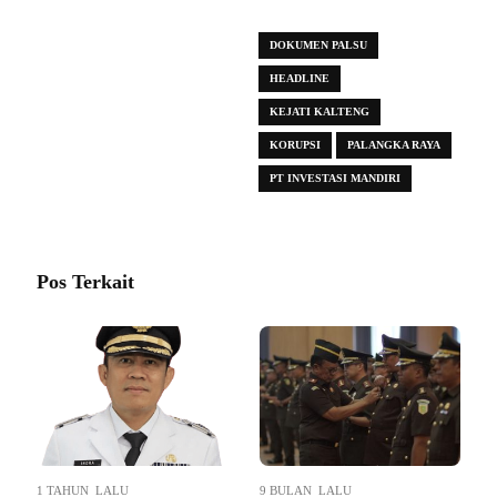
DOKUMEN PALSU
HEADLINE
KEJATI KALTENG
KORUPSI
PALANGKA RAYA
PT INVESTASI MANDIRI
Pos Terkait
1 TAHUN LALU
9 BULAN LALU