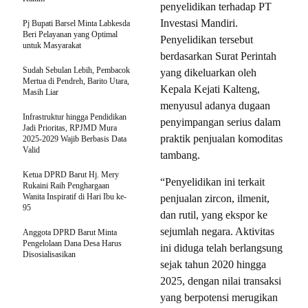
penyelidikan terhadap PT
Investasi Mandiri.
Pj Bupati Barsel Minta Labkesda
Beri Pelayanan yang Optimal
Penyelidikan tersebut
untuk Masyarakat
berdasarkan Surat Perintah
Sudah Sebulan Lebih, Pembacok
yang dikeluarkan oleh
Mertua di Pendreh, Barito Utara,
Kepala Kejati Kalteng,
Masih Liar
menyusul adanya dugaan
Infrastruktur hingga Pendidikan
penyimpangan serius dalam
Jadi Prioritas, RPJMD Mura
praktik penjualan komoditas
2025-2029 Wajib Berbasis Data
Valid
tambang.
Ketua DPRD Barut Hj. Mery
“Penyelidikan ini terkait
Rukaini Raih Penghargaan
Wanita Inspiratif di Hari Ibu ke-
penjualan zircon, ilmenit,
95
dan rutil, yang ekspor ke
sejumlah negara. Aktivitas
Anggota DPRD Barut Minta
Pengelolaan Dana Desa Harus
ini diduga telah berlangsung
Disosialisasikan
sejak tahun 2020 hingga
2025, dengan nilai transaksi
yang berpotensi merugikan