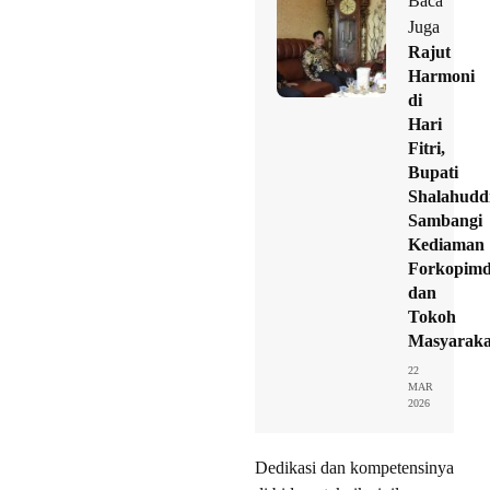
Baca
Juga
Rajut
Harmoni
di
Hari
Fitri,
Bupati
Shalahudd
Sambangi
Kediaman
Forkopim
dan
Tokoh
Masyaraka
22
MAR
2026
Dedikasi dan kompetensinya