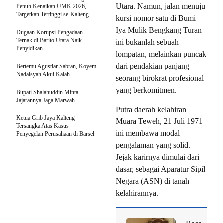
Utara. Namun, jalan menuju
Penuh Kenaikan UMK 2026,
Targetkan Tertinggi se-Kalteng
kursi nomor satu di Bumi
Iya Mulik Bengkang Turan
Dugaan Korupsi Pengadaan
Ternak di Barito Utara Naik
ini bukanlah sebuah
Penyidikan
lompatan, melainkan puncak
dari pendakian panjang
Bertemu Agustiar Sabran, Koyem
Nadalsyah Akui Kalah
seorang birokrat profesional
yang berkomitmen.
Bupati Shalahuddin Minta
Jajarannya Jaga Marwah
Putra daerah kelahiran
Ketua Grib Jaya Kalteng
Muara Teweh, 21 Juli 1971
Tersangka Atas Kasus
ini membawa modal
Penyegelan Perusahaan di Barsel
pengalaman yang solid.
Jejak karirnya dimulai dari
dasar, sebagai Aparatur Sipil
Negara (ASN) di tanah
kelahirannya.