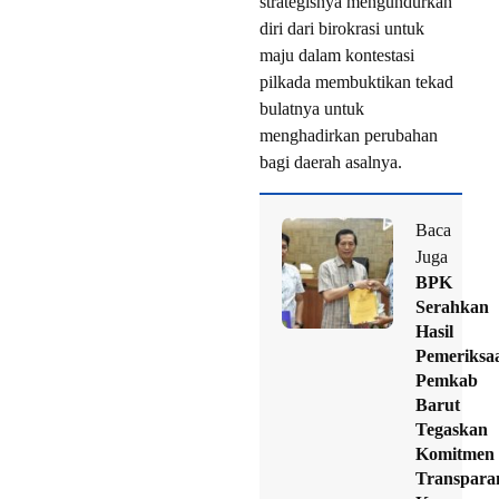
strategisnya mengundurkan
diri dari birokrasi untuk
maju dalam kontestasi
pilkada membuktikan tekad
bulatnya untuk
menghadirkan perubahan
bagi daerah asalnya.
Baca
Juga
BPK
Serahkan
Hasil
Pemeriksa
Pemkab
Barut
Tegaskan
Komitmen
Transpara