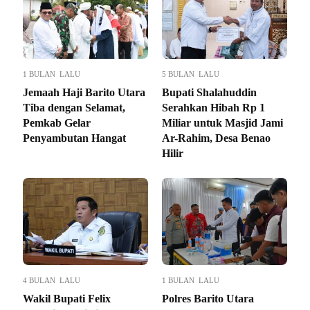
1 BULAN LALU
5 BULAN LALU
Jemaah Haji Barito Utara
Bupati Shalahuddin
Tiba dengan Selamat,
Serahkan Hibah Rp 1
Pemkab Gelar
Miliar untuk Masjid Jami
Penyambutan Hangat
Ar-Rahim, Desa Benao
Hilir
4 BULAN LALU
1 BULAN LALU
Wakil Bupati Felix
Polres Barito Utara