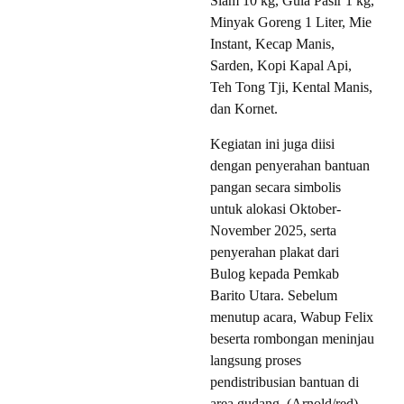
Siam 10 kg, Gula Pasir 1 kg,
Minyak Goreng 1 Liter, Mie
Instant, Kecap Manis,
Sarden, Kopi Kapal Api,
Teh Tong Tji, Kental Manis,
dan Kornet.
Kegiatan ini juga diisi
dengan penyerahan bantuan
pangan secara simbolis
untuk alokasi Oktober-
November 2025, serta
penyerahan plakat dari
Bulog kepada Pemkab
Barito Utara. Sebelum
menutup acara, Wabup Felix
beserta rombongan meninjau
langsung proses
pendistribusian bantuan di
area gudang. (Arnold/red)