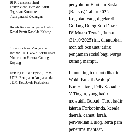
BPK Serahkan Hasil
penyaluran Bantuan Sosial
Pemeriksaan, Pemkab Barut
(Bansos) Tahun 2025.
Tegaskan Komitmen
Transparansi Keuangan
Kegiatan yang digelar di
Gudang Bulog Sub Divre
Bupati Kapuas Wiyatno Hadiri
Kenal Pamit Kapolda Kalteng
IV Muara Teweh, Jumat
(31/10/2025) ini, diharapkan
menjadi penguat jaring
Suhendra Ajak Masyarakat
Jadikan HUT ke-76 Barito Utara
pengaman sosial bagi warga
Momentum Perkuat Gotong
kurang mampu.
Royong
Launching tersebut dihadiri
Dukung BPBD Tipe A, Fraksi
PDIP: Penguatan Anggaran dan
Wakil Bupati (Wabup)
SDM Tak Boleh Terabaikan
Barito Utara, Felix Sonadie
Y Tingan, yang hadir
mewakili Bupati. Turut hadir
jajaran Forkopimda, kepala
daerah, camat, lurah,
perwakilan Bulog, serta para
penerima manfaat.