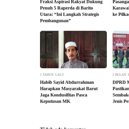
Fraksi Aspirasi Rakyat Dukung
Pasanga
Penuh 5 Raperda di Barito
Karawah
Utara: “Ini Langkah Strategis
ke Pilk
Pembangunan”
1 TAHUN LALU
2 BULAN 
Habib Sayid Abdurrahman
DPRD M
Harapkan Masyarakat Barut
Pastikan
Jaga Kondusifitas Pasca
Sembak
Keputusan MK
Jenis P