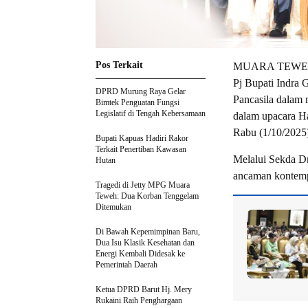
Pos Terkait
MUARA TEWEH – 
Pj Bupati Indra
DPRD Murung Raya Gelar
Pancasila dalam 
Bimtek Penguatan Fungsi
Legislatif di Tengah Kebersamaan
dalam upacara Ha
Rabu (1/10/2025
Bupati Kapuas Hadiri Rakor
Terkait Penertiban Kawasan
Melalui Sekda Dr
Hutan
ancaman kontemp
Tragedi di Jetty MPG Muara
Teweh: Dua Korban Tenggelam
Ditemukan
Di Bawah Kepemimpinan Baru,
Dua Isu Klasik Kesehatan dan
Energi Kembali Didesak ke
Pemerintah Daerah
Ketua DPRD Barut Hj. Mery
Rukaini Raih Penghargaan