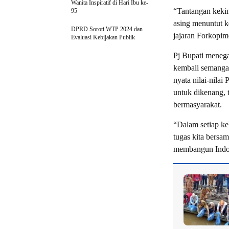
Wanita Inspiratif di Hari Ibu ke-
“Tantangan kekini
95
asing menuntut k
DPRD Soroti WTP 2024 dan
jajaran Forkopi
Evaluasi Kebijakan Publik
Pj Bupati meneg
kembali semangat
nyata nilai-nilai
untuk dikenang, 
bermasyarakat.
“Dalam setiap keb
tugas kita bersa
membangun Indone