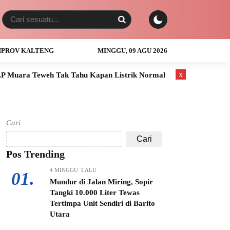
PROV KALTENG
MINGGU, 09 AGU 2026
x
ak Tahu Kapan Listrik Normal
Anak Usia 3 Tahun Tewas Teng
Cari
Cari
Pos Trending
4 MINGGU LALU
01.
Mundur di Jalan Miring, Sopir
Tangki 10.000 Liter Tewas
Tertimpa Unit Sendiri di Barito
Utara