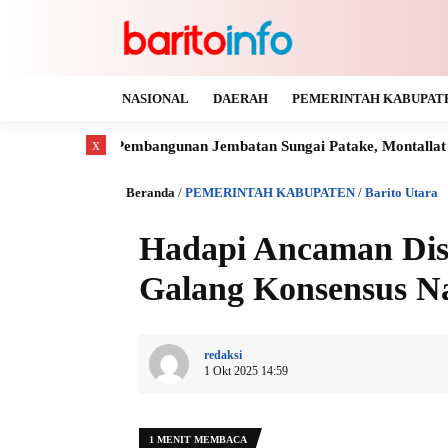
NASIONAL
DAERAH
PEMERINTAH KABUPAT
x
 Pembangunan Jembatan Sungai Patake, Montallat
Kaya Gas d
Beranda
/
PEMERINTAH KABUPATEN
/
Barito Utara
Hadapi Ancaman Disi
Galang Konsensus Na
redaksi
1 Okt 2025 14:59
1 MENIT MEMBACA