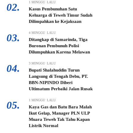
1 MINGGU LALU
02.
Kasus Pembunuhan Satu
Keluarga di Teweh Timur Sudah
Dilimpahkan ke Kejaksaan
4 MINGGU LALU
03.
Ditangkap di Samarinda, Tiga
Buronan Pembunuh Polisi
Dilumpuhkan Karena Melawan
3 MINGGU LALU
04.
Bupati Shalahuddin Turun
Langsung di Tengah Debu, PT.
BBN-NIPINDO Diberi
Ultimatum Perbaiki Jalan Rusak
1 MINGGU LALU
05.
Kaya Gas dan Batu Bara Malah
Ikut Gelap, Manager PLN ULP
Muara Teweh Tak Tahu Kapan
Listrik Normal