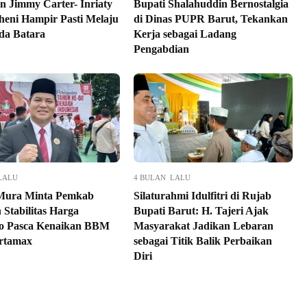
n Jimmy Carter- Inriaty
Bupati Shalahuddin Bernostalgia
eni Hampir Pasti Melaju
di Dinas PUPR Barut, Tekankan
ada Batara
Kerja sebagai Ladang
Pengabdian
LALU
4 BULAN LALU
ura Minta Pemkab
Silaturahmi Idulfitri di Rujab
 Stabilitas Harga
Bupati Barut: H. Tajeri Ajak
o Pasca Kenaikan BBM
Masyarakat Jadikan Lebaran
ertamax
sebagai Titik Balik Perbaikan
Diri