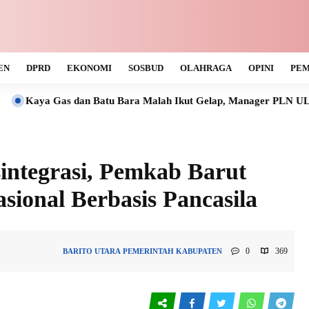
EN
DPRD
EKONOMI
SOSBUD
OLAHRAGA
OPINI
PEM
an Batu Bara Malah Ikut Gelap, Manager PLN ULP Muara Teweh T
ntegrasi, Pemkab Barut
sional Berbasis Pancasila
0
369
BARITO UTARA
PEMERINTAH KABUPATEN