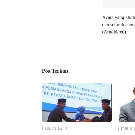
Acara yang khidm
dan seluruh elem
(Arnold/red)
Pos Terkait
5 BULAN LALU
1 TAHUN 