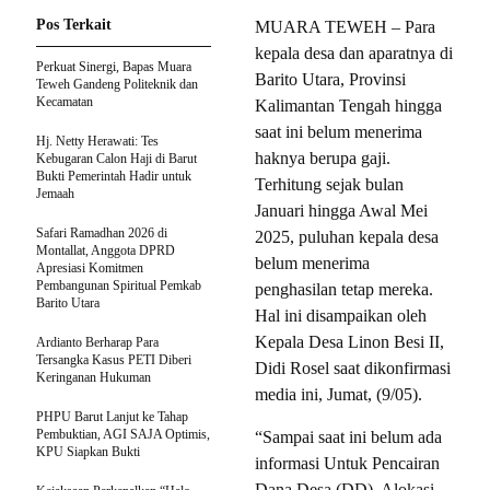
Pos Terkait
MUARA TEWEH – Para
kepala desa dan aparatnya di
Perkuat Sinergi, Bapas Muara
Barito Utara, Provinsi
Teweh Gandeng Politeknik dan
Kecamatan
Kalimantan Tengah hingga
saat ini belum menerima
Hj. Netty Herawati: Tes
haknya berupa gaji.
Kebugaran Calon Haji di Barut
Bukti Pemerintah Hadir untuk
Terhitung sejak bulan
Jemaah
Januari hingga Awal Mei
Safari Ramadhan 2026 di
2025, puluhan kepala desa
Montallat, Anggota DPRD
belum menerima
Apresiasi Komitmen
Pembangunan Spiritual Pemkab
penghasilan tetap mereka.
Barito Utara
Hal ini disampaikan oleh
Kepala Desa Linon Besi II,
Ardianto Berharap Para
Tersangka Kasus PETI Diberi
Didi Rosel saat dikonfirmasi
Keringanan Hukuman
media ini, Jumat, (9/05).
PHPU Barut Lanjut ke Tahap
Pembuktian, AGI SAJA Optimis,
“Sampai saat ini belum ada
KPU Siapkan Bukti
informasi Untuk Pencairan
Dana Desa (DD), Alokasi