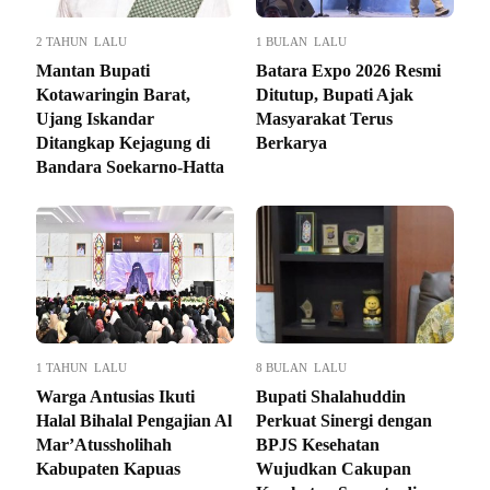
2 TAHUN LALU
1 BULAN LALU
Mantan Bupati
Batara Expo 2026 Resmi
Kotawaringin Barat,
Ditutup, Bupati Ajak
Ujang Iskandar
Masyarakat Terus
Ditangkap Kejagung di
Berkarya
Bandara Soekarno-Hatta
1 TAHUN LALU
8 BULAN LALU
Warga Antusias Ikuti
Bupati Shalahuddin
Halal Bihalal Pengajian Al
Perkuat Sinergi dengan
Mar’Atussholihah
BPJS Kesehatan
Kabupaten Kapuas
Wujudkan Cakupan