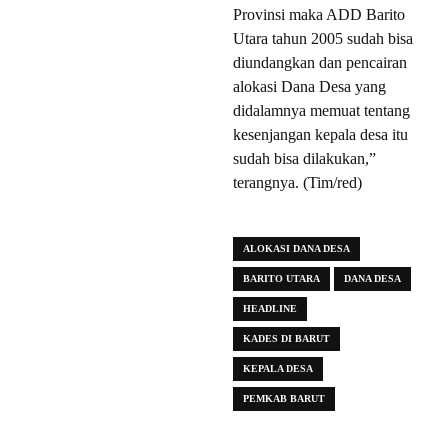
Provinsi maka ADD Barito
Utara tahun 2005 sudah bisa
diundangkan dan pencairan
alokasi Dana Desa yang
didalamnya memuat tentang
kesenjangan kepala desa itu
sudah bisa dilakukan,”
terangnya. (Tim/red)
ALOKASI DANA DESA
BARITO UTARA
DANA DESA
HEADLINE
KADES DI BARUT
KEPALA DESA
PEMKAB BARUT