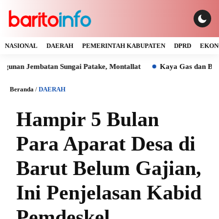
NASIONAL
DAERAH
PEMERINTAH KABUPATEN
DPRD
EKON
embatan Sungai Patake, Montallat
Kaya Gas dan Batu Bara M
Beranda
/
DAERAH
Hampir 5 Bulan
Para Aparat Desa di
Barut Belum Gajian,
Ini Penjelasan Kabid
Pemdeskel