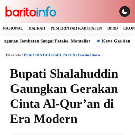
NASIONAL
DAERAH
PEMERINTAH KABUPATEN
DPRD
EKON
 Jembatan Sungai Patake, Montallat
Kaya Gas dan Batu Bara
Beranda
/
PEMERINTAH KABUPATEN
/
Barito Utara
Bupati Shalahuddin
Gaungkan Gerakan
Cinta Al-Qur’an di
Era Modern