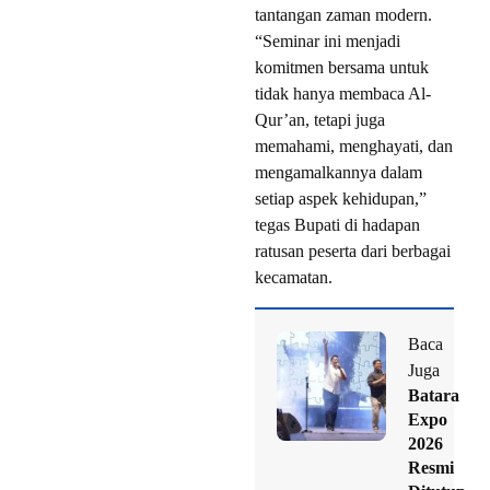
tantangan zaman modern.
“Seminar ini menjadi
komitmen bersama untuk
tidak hanya membaca Al-
Qur’an, tetapi juga
memahami, menghayati, dan
mengamalkannya dalam
setiap aspek kehidupan,”
tegas Bupati di hadapan
ratusan peserta dari berbagai
kecamatan.
Baca
Juga
Batara
Expo
2026
Resmi