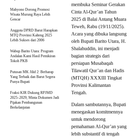
membuka Seminar Gerakan
Mahyono Dorong Promosi
Cinta Al-Qur’an Tahun
Wisata Murung Raya Lebih
2025 di Balai Antang Muara
Gencar
Teweh, Rabu (19/11/2025).
Anggota DPRD Barut Harapkan
Acara yang dibuka langsung
MTQ Provinsi Kalteng 2025
Lebih Sukses dari 2006
oleh Bupati Barito Utara, H.
Shalahuddin, ini menjadi
Wabup Barito Utara: Program
bagian strategis dari
Andalan Kami Hasil Pemikiran
Tokoh PKB
persiapan Musabaqah
Tilawatil Qur’an dan Hadis
Putusan MK Jilid 2: Berharap
Yang Terbaik dan Barut Segera
(MTQH) XXXIII Tingkat
Punya Bupati
Provinsi Kalimantan
Tengah.
Fraksi KIR Dukung RPJMD
2025–2029, Minta Dokumen Jadi
Pijakan Pembangunan
Dalam sambutannya, Bupati
Berkelanjutan
menegaskan komitmennya
untuk mendorong
pemahaman Al-Qur’an yang
lebih substantif di tengah